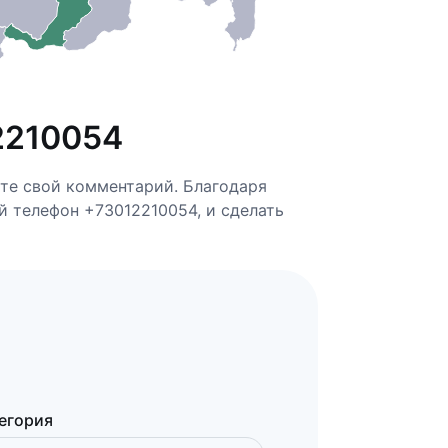
2210054
ьте свой комментарий. Благодаря
ей телефон +73012210054, и сделать
егория