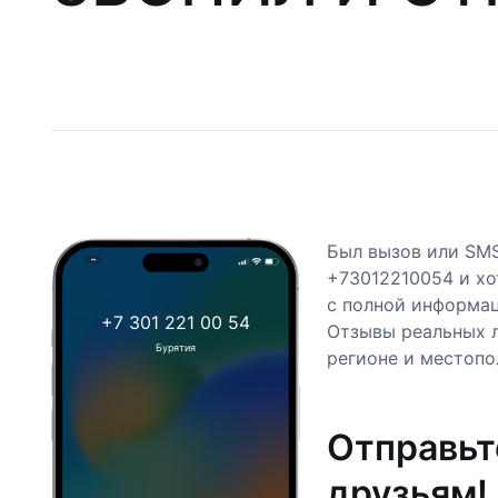
Был вызов или SM
+73012210054 и хо
с полной информац
+7 301 221 00 54
Отзывы реальных 
Бурятия
регионе и местопо
Отправьт
друзьям!