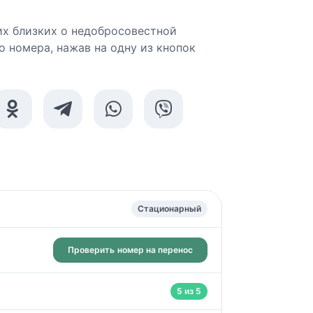
х близких о недобросовестной
о номера, нажав на одну из кнопок
Стационарный
Проверить
номер на перенос
5 из 5