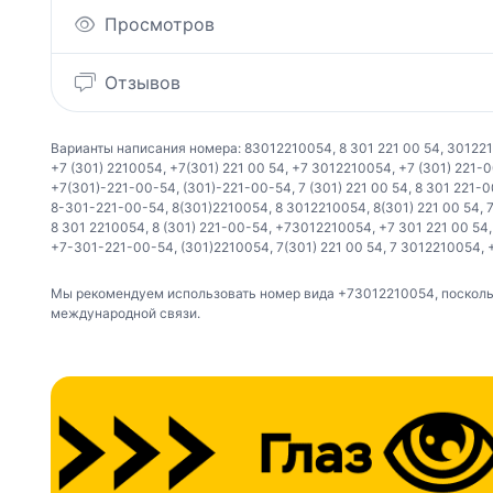
Просмотров
Отзывов
Варианты написания номера:
83012210054
,
8 301 221 00 54
,
30122
+7 (301) 2210054
,
+7(301) 221 00 54
,
+7 3012210054
,
+7 (301) 221-
+7(301)-221-00-54
,
(301)-221-00-54
,
7 (301) 221 00 54
,
8 301 221-
8-301-221-00-54
,
8(301)2210054
,
8 3012210054
,
8(301) 221 00 54
,
8 301 2210054
,
8 (301) 221-00-54
,
+73012210054
,
+7 301 221 00 54
+7-301-221-00-54
,
(301)2210054
,
7(301) 221 00 54
,
7 3012210054
,
Мы рекомендуем использовать номер вида +73012210054, поскольк
международной связи.