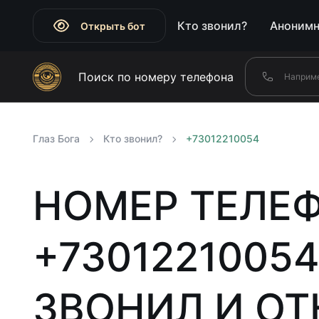
Кто звонил?
Анонимн
Открыть бот
Поиск по номеру телефона
Глаз Бога
Кто звонил?
+73012210054
НОМЕР ТЕЛЕ
+73012210054
ЗВОНИЛ И ОТ