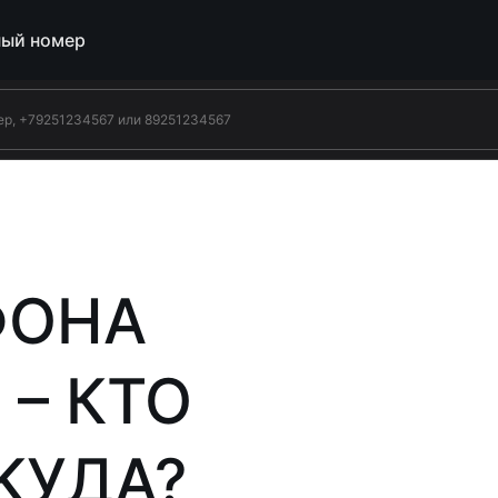
ый номер
ФОНА
 – КТО
КУДА?