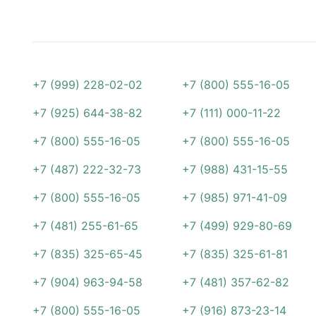
+7 (999) 228-02-02
+7 (800) 555-16-05
+7 (925) 644-38-82
+7 (111) 000-11-22
+7 (800) 555-16-05
+7 (800) 555-16-05
+7 (487) 222-32-73
+7 (988) 431-15-55
+7 (800) 555-16-05
+7 (985) 971-41-09
+7 (481) 255-61-65
+7 (499) 929-80-69
+7 (835) 325-65-45
+7 (835) 325-61-81
+7 (904) 963-94-58
+7 (481) 357-62-82
+7 (800) 555-16-05
+7 (916) 873-23-14