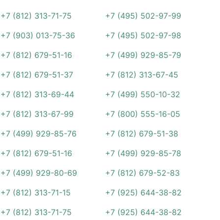
+7 (812) 313-71-75
+7 (495) 502-97-99
+7 (903) 013-75-36
+7 (495) 502-97-98
+7 (812) 679-51-16
+7 (499) 929-85-79
+7 (812) 679-51-37
+7 (812) 313-67-45
+7 (812) 313-69-44
+7 (499) 550-10-32
+7 (812) 313-67-99
+7 (800) 555-16-05
+7 (499) 929-85-76
+7 (812) 679-51-38
+7 (812) 679-51-16
+7 (499) 929-85-78
+7 (499) 929-80-69
+7 (812) 679-52-83
+7 (812) 313-71-15
+7 (925) 644-38-82
+7 (812) 313-71-75
+7 (925) 644-38-82