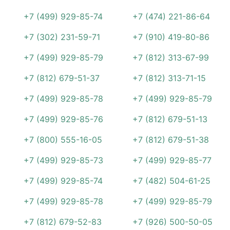
+7 (499) 929-85-74
+7 (474) 221-86-64
+7 (302) 231-59-71
+7 (910) 419-80-86
+7 (499) 929-85-79
+7 (812) 313-67-99
+7 (812) 679-51-37
+7 (812) 313-71-15
+7 (499) 929-85-78
+7 (499) 929-85-79
+7 (499) 929-85-76
+7 (812) 679-51-13
+7 (800) 555-16-05
+7 (812) 679-51-38
+7 (499) 929-85-73
+7 (499) 929-85-77
+7 (499) 929-85-74
+7 (482) 504-61-25
+7 (499) 929-85-78
+7 (499) 929-85-79
+7 (812) 679-52-83
+7 (926) 500-50-05