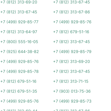
+7 (812) 313-69-20
+7 (812) 313-67-45
+7 (812) 313-67-45
+7 (812) 313-67-86
+7 (499) 929-85-77
+7 (499) 929-85-76
+7 (812) 313-64-97
+7 (812) 679-51-16
+7 (800) 555-16-05
+7 (812) 313-67-45
+7 (925) 644-38-82
+7 (499) 929-85-79
+7 (499) 929-85-76
+7 (812) 313-69-20
+7 (499) 929-85-78
+7 (812) 313-67-45
+7 (812) 679-51-16
+7 (812) 313-71-15
+7 (812) 679-51-35
+7 (903) 013-75-36
+7 (499) 929-85-76
+7 (499) 929-85-73
+7 (812) 313-69-44
+7 (812) 313-67-86