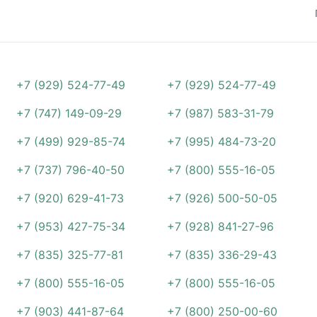
+7 (929) 524-77-49
+7 (929) 524-77-49
+7 (747) 149-09-29
+7 (987) 583-31-79
+7 (499) 929-85-74
+7 (995) 484-73-20
+7 (737) 796-40-50
+7 (800) 555-16-05
+7 (920) 629-41-73
+7 (926) 500-50-05
+7 (953) 427-75-34
+7 (928) 841-27-96
+7 (835) 325-77-81
+7 (835) 336-29-43
+7 (800) 555-16-05
+7 (800) 555-16-05
+7 (903) 441-87-64
+7 (800) 250-00-60