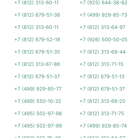
+7 (812) 313-60-11
+7 (925) 644-38-82
+7 (812) 679-51-38
+7 (499) 929-85-73
+7 (812) 313-60-11
+7 (812) 313-64-97
+7 (812) 679-52-19
+7 (926) 500-50-05
+7 (812) 679-51-35
+7 (812) 313-69-44
+7 (812) 313-67-86
+7 (812) 313-71-15
+7 (812) 679-51-37
+7 (812) 679-51-13
+7 (499) 929-85-77
+7 (812) 679-51-37
+7 (499) 550-10-32
+7 (812) 313-69-20
+7 (495) 502-97-98
+7 (812) 313-71-75
+7 (495) 502-97-99
+7 (499) 929-85-74
+7 (903) 013-75-36
+7 (812) 313-64-97