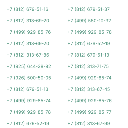
+7 (812) 679-51-16
+7 (812) 679-51-37
+7 (812) 313-69-20
+7 (499) 550-10-32
+7 (499) 929-85-76
+7 (499) 929-85-78
+7 (812) 313-69-20
+7 (812) 679-52-19
+7 (812) 313-67-86
+7 (812) 679-51-13
+7 (925) 644-38-82
+7 (812) 313-71-75
+7 (926) 500-50-05
+7 (499) 929-85-74
+7 (812) 679-51-13
+7 (812) 313-67-45
+7 (499) 929-85-74
+7 (499) 929-85-76
+7 (499) 929-85-78
+7 (499) 929-85-77
+7 (812) 679-52-19
+7 (812) 313-67-99