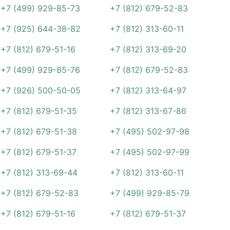
+7 (499) 929-85-73
+7 (812) 679-52-83
+7 (925) 644-38-82
+7 (812) 313-60-11
+7 (812) 679-51-16
+7 (812) 313-69-20
+7 (499) 929-85-76
+7 (812) 679-52-83
+7 (926) 500-50-05
+7 (812) 313-64-97
+7 (812) 679-51-35
+7 (812) 313-67-86
+7 (812) 679-51-38
+7 (495) 502-97-98
+7 (812) 679-51-37
+7 (495) 502-97-99
+7 (812) 313-69-44
+7 (812) 313-60-11
+7 (812) 679-52-83
+7 (499) 929-85-79
+7 (812) 679-51-16
+7 (812) 679-51-37