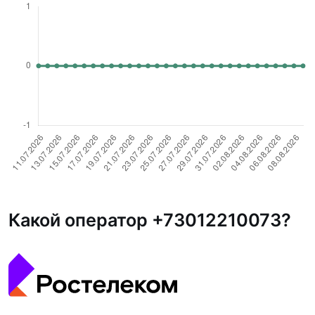
Какой оператор +73012210073?