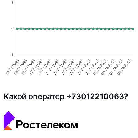
Какой оператор +73012210063?