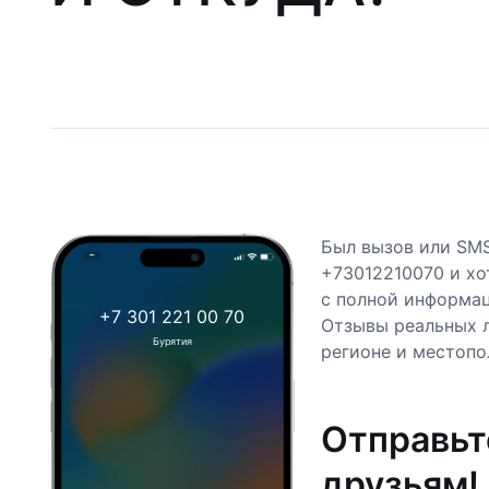
Был вызов или SM
+73012210070 и хо
с полной информац
+7 301 221 00 70
Отзывы реальных 
Бурятия
регионе и местопо
Отправьт
друзьям!