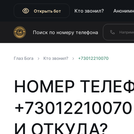
Кто звонил?
Анонимн
Открыть бот
Поиск по номеру телефона
Глаз Бога
Кто звонил?
+73012210070
НОМЕР ТЕЛЕ
+73012210070
И ОТКУДА?