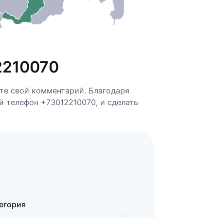
2210070
ьте свой комментарий. Благодаря
ей телефон +73012210070, и сделать
егория