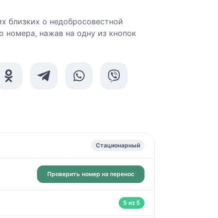
х близких о недобросовестной
о номера, нажав на одну из кнопок
Стационарный
Проверить
номер на перенос
5 из 5