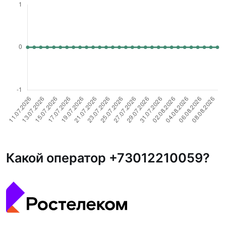
Какой оператор +73012210059?