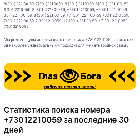
8(301) 221 00 59
,
7(301)2210059
,
8 (301) 2210059
,
8(301)-221-00-59
,
8 301 2210059
,
8 (301) 221-00-59
,
+73012210059
,
+7 301 221 00 59
,
301-221-00-59
,
8 (301) 221 00 59
,
+7-301-221-00-59
,
(301)2210059
,
7(301) 221 00 59
,
7 3012210059
,
+7 (301) 221 00 59
,
+7 301 2210059
,
73012210059
.
Мы рекомендуем использовать номер вида +73012210059, поскольку
он наиболее универсальный и подходит для международной связи.
Статистика поиска номера
+73012210059 за последние 30
дней