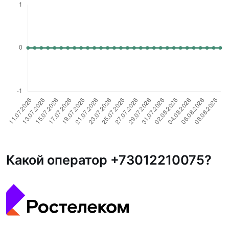
Какой оператор +73012210075?