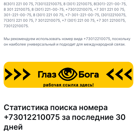
8(301) 221 00 75
,
7(301)2210075
,
8 (301) 2210075
,
8(301)-221-00-75
,
8 301 2210075
,
8 (301) 221-00-75
,
+73012210075
,
+7 301 221 00 75
,
301-221-00-75
,
8 (301) 221 00 75
,
+7-301-221-00-75
,
(301)2210075
,
7(301) 221 00 75
,
7 3012210075
,
+7 (301) 221 00 75
,
+7 301 2210075
,
73012210075
.
Мы рекомендуем использовать номер вида +73012210075, поскольку
он наиболее универсальный и подходит для международной связи.
Статистика поиска номера
+73012210075 за последние 30
дней