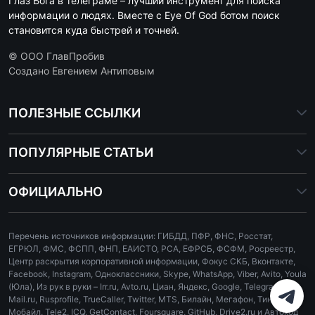
Глаз Бога в телеграме – лучший инструмент для поиска
информации о людях. Вместе с Eye Of God ботом поиск
становится куда быстрей и точней.
© ООО ГлавПробив
Создано Евгением Антиповым
ПОЛЕЗНЫЕ ССЫЛКИ
ПОПУЛЯРНЫЕ СТАТЬИ
ОФИЦИАЛЬНО
Перечень источников информации: ГИБДД, ПФР, ФНС, Росстат,
ЕГРЮЛ, ФМС, ФСПП, ФНП, ЕАИСТО, РСА, ЕФРСБ, ФСФМ, Росреестр,
Центр раскрытия корпоративной информации, Фокус СКБ, Вконтакте,
Facebook, Instagram, Одноклассники, Skype, WhatsApp, Viber, Avito, Youla
(Юла), Из рук в руки – Irr.ru, Avto.ru, Циан, Яндекс, Google, Telegram,
Mail.ru, Rusprofile, TrueCaller, Twitter, MTS, Билайн, Мегафон, Тинькофф
Мобайл, Tele2, ICQ, GetContact, Foursquare, GitHub, Drive2.ru и Автокод