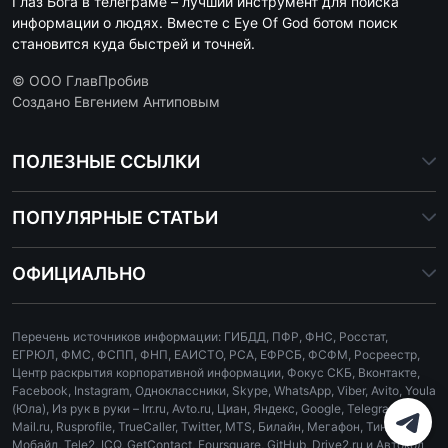
Глаз Бога в телеграме – лучший инструмент для поиска
информации о людях. Вместе с Eye Of God ботом поиск
становится куда быстрей и точней.
© ООО ГлавПробив
Создано Евгением Антиповым
ПОЛЕЗНЫЕ ССЫЛКИ
ПОПУЛЯРНЫЕ СТАТЬИ
ОФИЦИАЛЬНО
Перечень источников информации: ГИБДД, ПФР, ФНС, Росстат,
ЕГРЮЛ, ФМС, ФСПП, ФНП, ЕАИСТО, РСА, ЕФРСБ, ФСФМ, Росреестр,
Центр раскрытия корпоративной информации, Фокус СКБ, Вконтакте,
Facebook, Instagram, Одноклассники, Skype, WhatsApp, Viber, Avito, Youla
(Юла), Из рук в руки – Irr.ru, Avto.ru, Циан, Яндекс, Google, Telegram,
Mail.ru, Rusprofile, TrueCaller, Twitter, MTS, Билайн, Мегафон, Тинькофф
Мобайл, Tele2, ICQ, GetContact, Foursquare, GitHub, Drive2.ru и Автокод