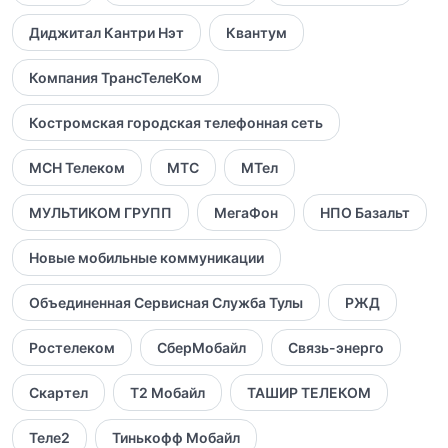
Диджитал Кантри Нэт
Квантум
Компания ТрансТелеКом
Костромская городская телефонная сеть
МСН Телеком
МТС
МТел
МУЛЬТИКОМ ГРУПП
МегаФон
НПО Базальт
Новые мобильные коммуникации
Объединенная Сервисная Служба Тулы
РЖД
Ростелеком
СберМобайл
Связь-энерго
Скартел
Т2 Мобайл
ТАШИР ТЕЛЕКОМ
Теле2
Тинькофф Мобайл