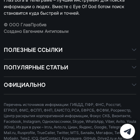
информации о людях. Вместе с Eye Of God ботом поиск
становится куда быстрей и точней.
© ООО ГлавПробив
Создано Евгением Антиповым
ПОЛЕЗНЫЕ ССЫЛКИ
ПОПУЛЯРНЫЕ СТАТЬИ
ОФИЦИАЛЬНО
Перечень источников информации: ГИБДД, ПФР, ФНС, Росстат,
ЕГРЮЛ, ФМС, ФСПП, ФНП, ЕАИСТО, РСА, ЕФРСБ, ФСФМ, Росреестр,
Центр раскрытия корпоративной информации, Фокус СКБ, Вконтакте,
Facebook, Instagram, Одноклассники, Skype, WhatsApp, Viber, Avito, Youla
(Юла), Из рук в руки – Irr.ru, Avto.ru, Циан, Яндекс, Google, Telegram,
Mail.ru, Rusprofile, TrueCaller, Twitter, MTS, Билайн, Мегафон, Тинькофф
Мобайл, Tele2, ICQ, GetContact, Foursquare, GitHub, Drive2.ru и Автокод