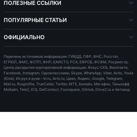
ПОЛЕЗНЫЕ ССЫЛКИ
ПОПУЛЯРНЫЕ СТАТЬИ
ОФИЦИАЛЬНО
Перечень источников информации: ГИБДД, ПФР, ФНС, Росстат,
ЕГРЮЛ, ФМС, ФСПП, ФНП, ЕАИСТО, РСА, ЕФРСБ, ФСФМ, Росреестр,
Центр раскрытия корпоративной информации, Фокус СКБ, Вконтакте,
Facebook, Instagram, Одноклассники, Skype, WhatsApp, Viber, Avito, Youla
(Юла), Из рук в руки – Irr.ru, Avto.ru, Циан, Яндекс, Google, Telegram,
Mail.ru, Rusprofile, TrueCaller, Twitter, MTS, Билайн, Мегафон, Тинькофф
Мобайл, Tele2, ICQ, GetContact, Foursquare, GitHub, Drive2.ru и Автокод