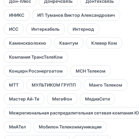
Дон-плюс
Донречсвязь
Донтехсвязь
ИНИКС
ИП Туманов Виктор Александрович
ИСС
Интеркабель
Интернод
Каменскволокно
Квантум
Клевер Ком
Компания ТрансТелеКом
Концерн Росэнергоатом
МСН Телеком
МТТ
МУЛЬТИКОМ ГРУПП
Манго Телеком
Мастер Ай-Ти
МегаФон
МедиаСети
Межрегиональная распределительная сетевая компания Ю
МиАТел
Мобилон Телекоммуникации