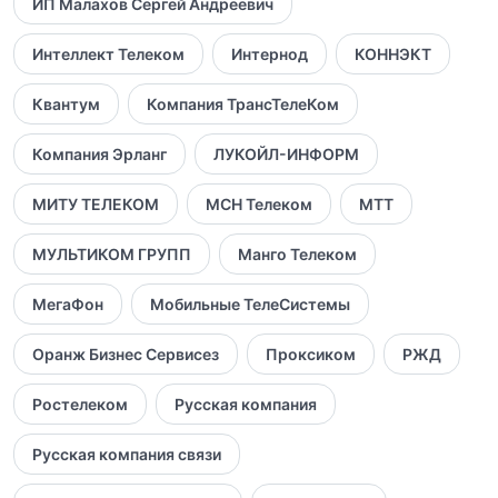
ИП Малахов Сергей Андреевич
Интеллект Телеком
Интернод
КОННЭКТ
Квантум
Компания ТрансТелеКом
Компания Эрланг
ЛУКОЙЛ-ИНФОРМ
МИТУ ТЕЛЕКОМ
МСН Телеком
МТТ
МУЛЬТИКОМ ГРУПП
Манго Телеком
МегаФон
Мобильные ТелеСистемы
Оранж Бизнес Сервисез
Проксиком
РЖД
Ростелеком
Русская компания
Русская компания связи