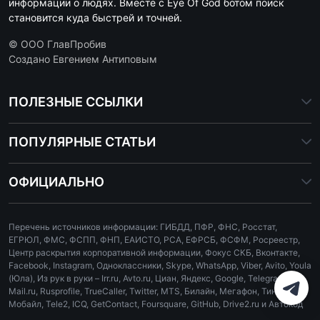
информации о людях. Вместе с Eye Of God ботом поиск
становится куда быстрей и точней.
© ООО ГлавПробив
Создано Евгением Антиповым
ПОЛЕЗНЫЕ ССЫЛКИ
ПОПУЛЯРНЫЕ СТАТЬИ
ОФИЦИАЛЬНО
Перечень источников информации: ГИБДД, ПФР, ФНС, Росстат,
ЕГРЮЛ, ФМС, ФСПП, ФНП, ЕАИСТО, РСА, ЕФРСБ, ФСФМ, Росреестр,
Центр раскрытия корпоративной информации, Фокус СКБ, Вконтакте,
Facebook, Instagram, Одноклассники, Skype, WhatsApp, Viber, Avito, Youla
(Юла), Из рук в руки – Irr.ru, Avto.ru, Циан, Яндекс, Google, Telegram,
Mail.ru, Rusprofile, TrueCaller, Twitter, MTS, Билайн, Мегафон, Тинькофф
Мобайл, Tele2, ICQ, GetContact, Foursquare, GitHub, Drive2.ru и Автокод