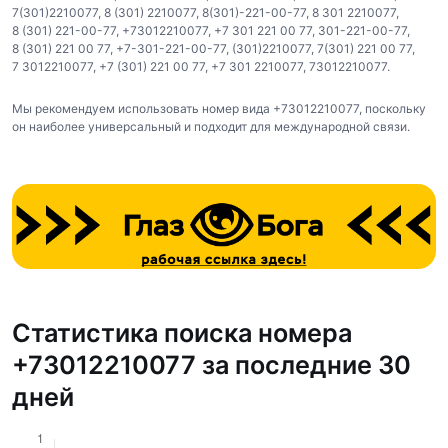
7(301)2210077
,
8 (301) 2210077
,
8(301)-221-00-77
,
8 301 2210077
,
8 (301) 221-00-77
,
+73012210077
,
+7 301 221 00 77
,
301-221-00-77
,
8 (301) 221 00 77
,
+7-301-221-00-77
,
(301)2210077
,
7(301) 221 00 77
,
7 3012210077
,
+7 (301) 221 00 77
,
+7 301 2210077
,
73012210077
.
Мы рекомендуем использовать номер вида +73012210077, поскольку
он наиболее универсальный и подходит для международной связи.
Статистика поиска номера
+73012210077 за последние 30
дней