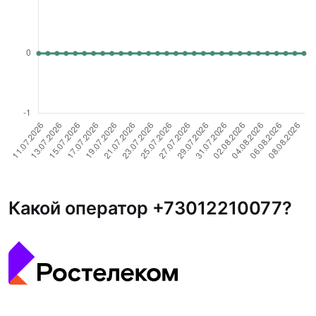
Какой оператор +73012210077?