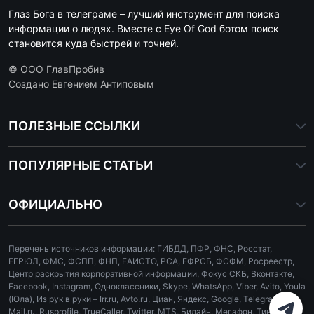
Глаз Бога в телеграме – лучший инструмент для поиска
информации о людях. Вместе с Eye Of God ботом поиск
становится куда быстрей и точней.
© ООО ГлавПробив
Создано Евгением Антиповым
ПОЛЕЗНЫЕ ССЫЛКИ
ПОПУЛЯРНЫЕ СТАТЬИ
ОФИЦИАЛЬНО
Перечень источников информации: ГИБДД, ПФР, ФНС, Росстат,
ЕГРЮЛ, ФМС, ФСПП, ФНП, ЕАИСТО, РСА, ЕФРСБ, ФСФМ, Росреестр,
Центр раскрытия корпоративной информации, Фокус СКБ, Вконтакте,
Facebook, Instagram, Одноклассники, Skype, WhatsApp, Viber, Avito, Youla
(Юла), Из рук в руки – Irr.ru, Avto.ru, Циан, Яндекс, Google, Telegram,
Mail.ru, Rusprofile, TrueCaller, Twitter, MTS, Билайн, Мегафон, Тинькофф