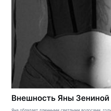
Внешность Яны Зениной
Яна обладает длинными светлыми волосами, голу