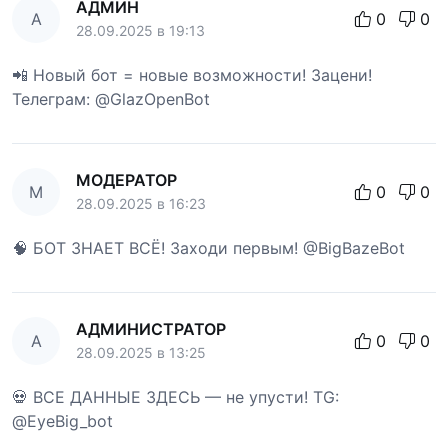
АДМИН
А
0
0
28.09.2025 в 19:13
📲 Новый бот = новые возможности! Зацени!
Телеграм: @GlazOpenBot
МОДЕРАТОР
М
0
0
28.09.2025 в 16:23
🧠 БОТ ЗНАЕТ ВСЁ! Заходи первым! @BigBazeBot
АДМИНИСТРАТОР
А
0
0
28.09.2025 в 13:25
💀 ВСЕ ДАННЫЕ ЗДЕСЬ — не упусти! TG:
@EyeBig_bot