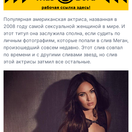
Популярная американская актриса, названная в
2008 году самой сексуальной женщиной в мире. И
этот титул она заслужила сполна, если судить по
личным фотографиям, которые попали в слив Меган,
произошедший совсем недавно. Этот слив совпал
по времени и с другими сливами звезд, но слив
этой актрисы затмил все остальные.