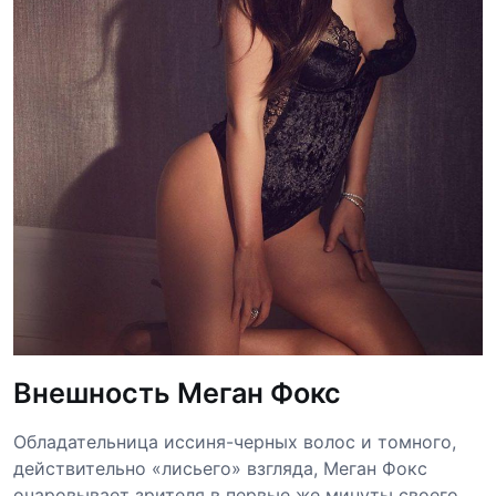
Внешность Меган Фокс
Обладательница иссиня-черных волос и томного,
действительно «лисьего» взгляда, Меган Фокс
очаровывает зрителя в первые же минуты своего