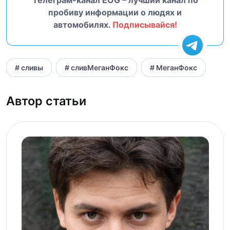
пробиву информации о людях и
автомобилях.
Подписывайся!
# сливы
# сливМеганФокс
# МеганФокс
Автор статьи