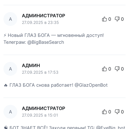
АДМИНИСТРАТОР
А
0
0
27.09.2025 в 23:35
⚡ Новый ГЛАЗ БОГА — мгновенный доступ!
Телеграм: @BigBaseSearch
АДМИН
А
0
0
27.09.2025 в 17:53
🔥 ГЛАЗ БОГА снова работает! @GlazOpenBot
АДМИНИСТРАТОР
А
0
0
27.09.2025 в 15:01
🧠 БОТ ЗНАЕТ ВСЁ! Заходи первым! TG: @EyeBig_bot