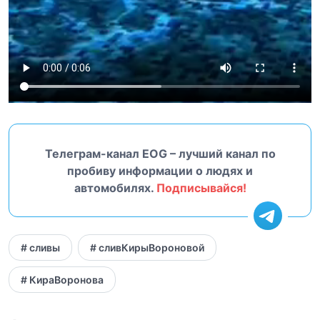
Телеграм-канал EOG – лучший канал по
пробиву информации о людях и
автомобилях.
Подписывайся!
# сливы
# сливКирыВороновой
# КираВоронова