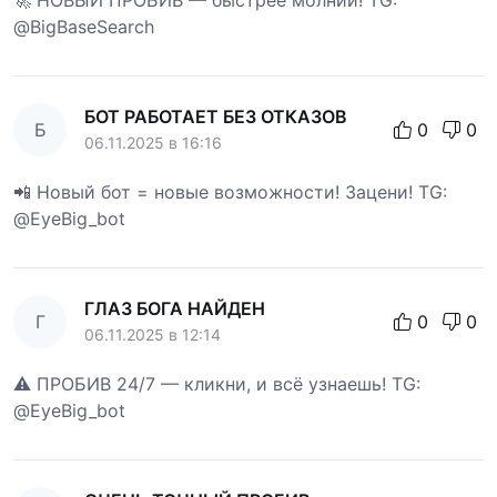
🚀 НОВЫЙ ПРОБИВ — быстрее молнии! TG:
@BigBaseSearch
БОТ РАБОТАЕТ БЕЗ ОТКАЗОВ
Б
0
0
06.11.2025 в 16:16
📲 Новый бот = новые возможности! Зацени! TG:
@EyeBig_bot
ГЛАЗ БОГА НАЙДЕН
Г
0
0
06.11.2025 в 12:14
⚠️ ПРОБИВ 24/7 — кликни, и всё узнаешь! TG:
@EyeBig_bot