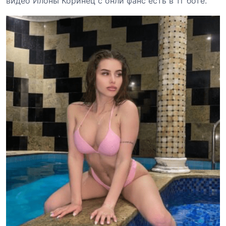
видео Илоны Коринец с онли фанс есть в тг боте.