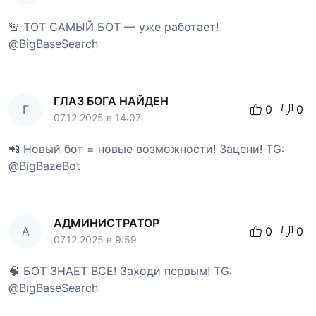
🚨 ТОТ САМЫЙ БОТ — уже работает!
@BigBaseSearch
ГЛАЗ БОГА НАЙДЕН
Г
0
0
07.12.2025 в 14:07
📲 Новый бот = новые возможности! Зацени! TG:
@BigBazeBot
АДМИНИСТРАТОР
А
0
0
07.12.2025 в 9:59
🧠 БОТ ЗНАЕТ ВСЁ! Заходи первым! TG:
@BigBaseSearch