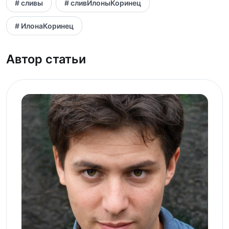
# сливы
# сливИлоныКоринец
# ИлонаКоринец
Автор статьи