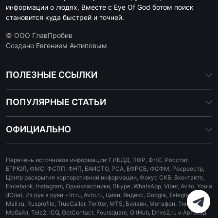
информации о людях. Вместе с Eye Of God ботом поиск
становится куда быстрей и точней.
© ООО ГлавПробив
Создано Евгением Антиповым
ПОЛЕЗНЫЕ ССЫЛКИ
ПОПУЛЯРНЫЕ СТАТЬИ
ОФИЦИАЛЬНО
Перечень источников информации: ГИБДД, ПФР, ФНС, Росстат,
ЕГРЮЛ, ФМС, ФСПП, ФНП, ЕАИСТО, РСА, ЕФРСБ, ФСФМ, Росреестр,
Центр раскрытия корпоративной информации, Фокус СКБ, Вконтакте,
Facebook, Instagram, Одноклассники, Skype, WhatsApp, Viber, Avito, Youla
(Юла), Из рук в руки – Irr.ru, Avto.ru, Циан, Яндекс, Google, Telegram,
Mail.ru, Rusprofile, TrueCaller, Twitter, MTS, Билайн, Мегафон, Тинькофф
Мобайл, Tele2, ICQ, GetContact, Foursquare, GitHub, Drive2.ru и Автокод