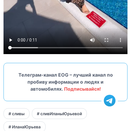
Телеграм-канал EOG – лучший канал по
пробиву информации о людях и
автомобилях.
Подписывайся!
# сливы
# сливИланыЮрьевой
# ИланаЮрьева