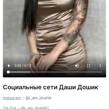
Социальные сети Даши Дошик
Instagram
– @i_am_doshik
Tik-Tok
– @i_am_doshik1