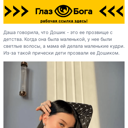
Даша говорила, что Дошик - это ее прозвище с
детства. Когда она была маленькой, у нее были
светлые волосы, а мама ей делала маленькие кудри.
Из-за такой прически дети прозвали ее Дошиком.