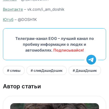
Вконтакте
– vk.com/i_am_doshik
Ютуб
– @DOSH1K
Телеграм-канал EOG – лучший канал по
пробиву информации о людях и
автомобилях.
Подписывайся!
# сливы
# сливДашиДошик
# ДашаДошик
Автор статьи