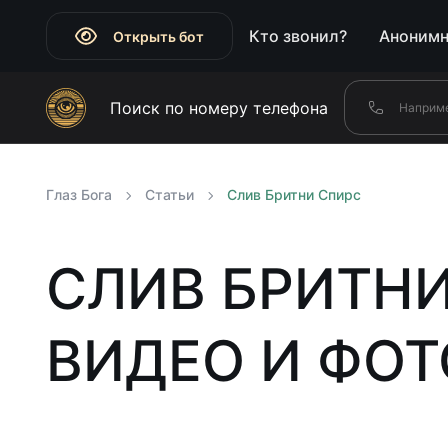
Кто звонил?
Анонимн
Открыть бот
Поиск по номеру телефона
Глаз Бога
Статьи
Слив Бритни Спирс
СЛИВ БРИТН
ВИДЕО И ФОТ