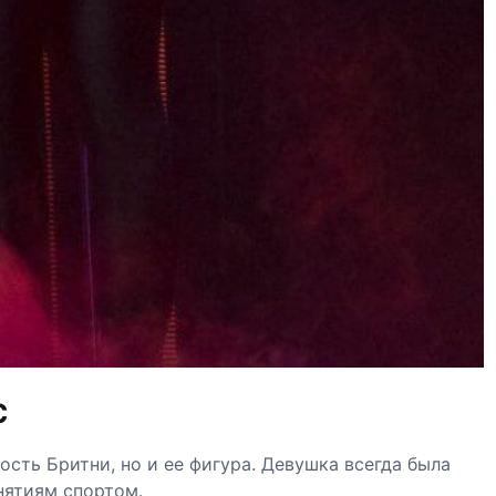
с
ость Бритни, но и ее фигура. Девушка всегда была
нятиям спортом.