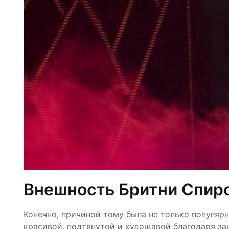
Внешность Бритни Спир
Конечно, причиной тому была не только популярн
красивой, подтянутой и худощавой благодаря за