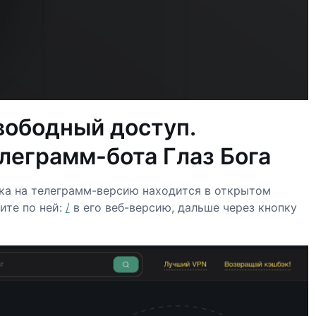
вободный доступ.
леграмм-бота Глаз Бога
ка на телеграмм-версию находится в открытом
ите по ней:
/
в его веб-версию, дальше через кнопку