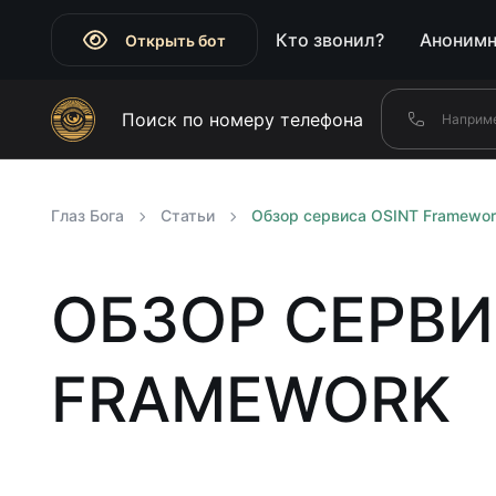
Кто звонил?
Анонимн
Открыть бот
Поиск по номеру телефона
Глаз Бога
Статьи
Обзор сервиса OSINT Framewor
ОБЗОР СЕРВИ
FRAMEWORK