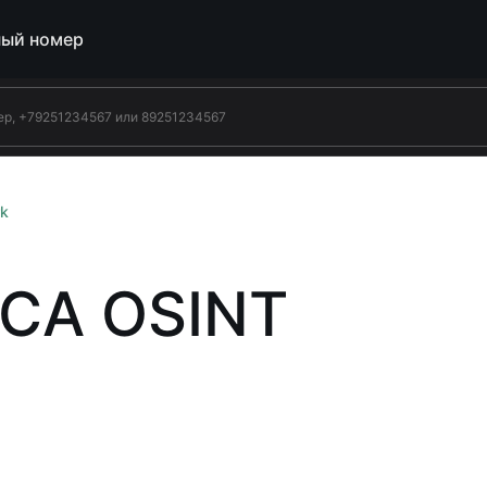
ый номер
k
СА OSINT