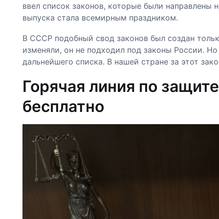
ввел список законов, которые были направлены 
выпуска стала всемирным праздником.
В СССР подобный свод законов был создан только
изменяли, он не подходил под законы России. Н
дальнейшего списка. В нашей стране за этот зак
Горячая линия по защите
бесплатно