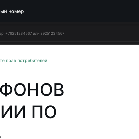
ый номер
те прав потребителей
ЕФОНОВ
НИИ ПО
В