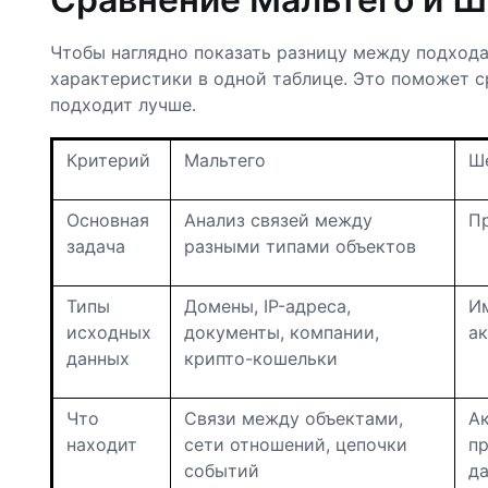
Чтобы наглядно показать разницу между подхода
характеристики в одной таблице. Это поможет ср
подходит лучше.
Критерий
Мальтего
Ш
Основная
Анализ связей между
П
задача
разными типами объектов
Типы
Домены, IP-адреса,
Им
исходных
документы, компании,
а
данных
крипто-кошельки
Что
Связи между объектами,
Ак
находит
сети отношений, цепочки
пр
событий
д