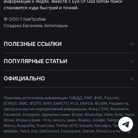
информации о людях. Вместе с Eye Of God ботом поиск
становится куда быстрей и точней.
© ООО ГлавПробив
Создано Евгением Антиповым
ПОЛЕЗНЫЕ ССЫЛКИ
ПОПУЛЯРНЫЕ СТАТЬИ
ОФИЦИАЛЬНО
Перечень источников информации: ГИБДД, ПФР, ФНС, Росстат,
ЕГРЮЛ, ФМС, ФСПП, ФНП, ЕАИСТО, РСА, ЕФРСБ, ФСФМ, Росреестр,
Центр раскрытия корпоративной информации, Фокус СКБ, Вконтакте,
Facebook, Instagram, Одноклассники, Skype, WhatsApp, Viber, Avito, Youla
(Юла), Из рук в руки – Irr.ru, Avto.ru, Циан, Яндекс, Google, Telegram,
Mail.ru, Rusprofile, TrueCaller, Twitter, MTS, Билайн, Мегафон, Тинькофф
Мобайл, Tele2, ICQ, GetContact, Foursquare, GitHub, Drive2.ru и Автокод