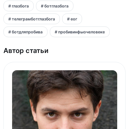
# глазбога
# ботглазбога
# телеграмботглазбога
# еог
# ботдляпробива
# пробивинфыочеловеке
Автор статьи