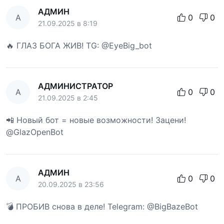
АДМИН
А
0
0
21.09.2025 в 8:19
🔥 ГЛАЗ БОГА ЖИВ! TG: @EyeBig_bot
АДМИНИСТРАТОР
А
0
0
21.09.2025 в 2:45
📲 Новый бот = новые возможности! Зацени!
@GlazOpenBot
АДМИН
А
0
0
20.09.2025 в 23:56
💣 ПРОБИВ снова в деле! Telegram: @BigBazeBot