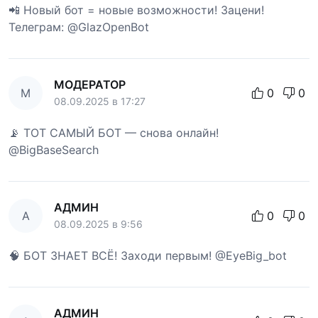
📲 Новый бот = новые возможности! Зацени!
Телеграм: @GlazOpenBot
МОДЕРАТОР
М
0
0
08.09.2025 в 17:27
📡 ТОТ САМЫЙ БОТ — снова онлайн!
@BigBaseSearch
АДМИН
А
0
0
08.09.2025 в 9:56
🧠 БОТ ЗНАЕТ ВСЁ! Заходи первым! @EyeBig_bot
АДМИН