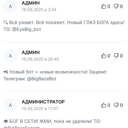
АДМИН
А
0
0
16.09.2025 в 2:24
🔍 Всё узнает. Всё покажет. Новый ГЛАЗ БОГА здесь!
TG: @EyeBig_bot
АДМИН
А
0
0
15.09.2025 в 20:45
📲 Новый бот = новые возможности! Зацени!
Телеграм: @BigBazeBot
АДМИНИСТРАТОР
А
0
0
15.09.2025 в 17:57
👁 БОГ В СЕТИ! ЖМИ, пока не удалили! TG:
@BigBaseSearch