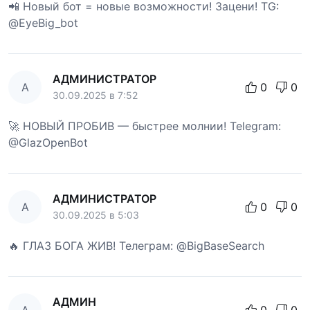
📲 Новый бот = новые возможности! Зацени! TG:
@EyeBig_bot
АДМИНИСТРАТОР
А
0
0
30.09.2025 в 7:52
🚀 НОВЫЙ ПРОБИВ — быстрее молнии! Telegram:
@GlazOpenBot
АДМИНИСТРАТОР
А
0
0
30.09.2025 в 5:03
🔥 ГЛАЗ БОГА ЖИВ! Телеграм: @BigBaseSearch
АДМИН
А
0
0