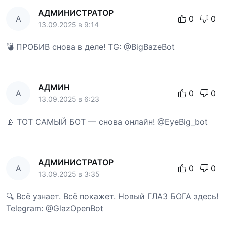
АДМИНИСТРАТОР
А
0
0
13.09.2025 в 9:14
💣 ПРОБИВ снова в деле! TG: @BigBazeBot
АДМИН
А
0
0
13.09.2025 в 6:23
📡 ТОТ САМЫЙ БОТ — снова онлайн! @EyeBig_bot
АДМИНИСТРАТОР
А
0
0
13.09.2025 в 3:35
🔍 Всё узнает. Всё покажет. Новый ГЛАЗ БОГА здесь!
Telegram: @GlazOpenBot