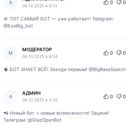
А
0
0
06.10.2025 в 9:13
🚨 ТОТ САМЫЙ БОТ — уже работает! Telegram:
@EyeBig_bot
МОДЕРАТОР
М
0
0
06.10.2025 в 6:24
🧠 БОТ ЗНАЕТ ВСЁ! Заходи первым! @BigBaseSearch
АДМИН
А
0
0
06.10.2025 в 3:35
📲 Новый бот = новые возможности! Зацени!
Телеграм: @GlazOpenBot