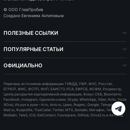
© ООО ГлавПробив
Создано Евгением Антиповым
ПОЛЕЗНЫЕ ССЫЛКИ
ПОПУЛЯРНЫЕ СТАТЬИ
ОФИЦИАЛЬНО
Перечень источников информации: ГИБДД, ПФР, ФНС, Росстат,
ЕГРЮЛ, ФМС, ФСПП, ФНП, ЕАИСТО, РСА, ЕФРСБ, ФСФМ, Росреестр,
Центр раскрытия корпоративной информации, Фокус СКБ, Вконтакте,
Facebook, Instagram, Одноклассники, Skype, WhatsApp, Viber, Avito, Youla
(Юла), Из рук в руки – Irr.ru, Avto.ru, Циан, Яндекс, Google, Telegram,
Mail.ru, Rusprofile, TrueCaller, Twitter, MTS, Билайн, Мегафон, Тинькофф
Мобайл, Tele2, ICQ, GetContact, Foursquare, GitHub, Drive2.ru и Автокод