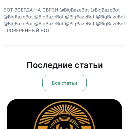
БОТ ВСЕГДА НА СВЯЗИ @BigBazeBot @BigBazeBot
@BigBazeBot @BigBazeBot @BigBazeBot @BigBazeBot
@BigBazeBot @BigBazeBot @BigBazeBot @BigBazeBot
ПРОВЕРЕННЫЙ БОТ
Последние статьи
Все статьи