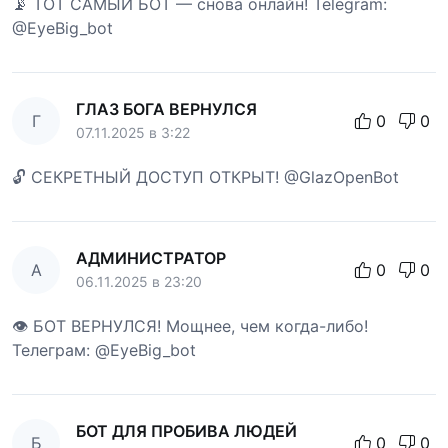
📡 ТОТ САМЫЙ БОТ — снова онлайн! Telegram:
@EyeBig_bot
ГЛАЗ БОГА ВЕРНУЛСЯ
Г
0
0
07.11.2025 в 3:22
🔓 СЕКРЕТНЫЙ ДОСТУП ОТКРЫТ! @GlazOpenBot
АДМИНИСТРАТОР
А
0
0
06.11.2025 в 23:20
👁 БОТ ВЕРНУЛСЯ! Мощнее, чем когда-либо!
Телеграм: @EyeBig_bot
БОТ ДЛЯ ПРОБИВА ЛЮДЕЙ
Б
0
0