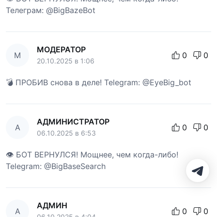
Телеграм: @BigBazeBot
МОДЕРАТОР
М
0
0
20.10.2025 в 1:06
💣 ПРОБИВ снова в деле! Telegram: @EyeBig_bot
АДМИНИСТРАТОР
А
0
0
06.10.2025 в 6:53
👁 БОТ ВЕРНУЛСЯ! Мощнее, чем когда-либо!
Telegram: @BigBaseSearch
АДМИН
А
0
0
06.10.2025 в 4:04