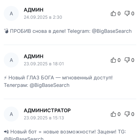
АДМИН
А
0
0
24.09.2025 в 2:30
💣 ПРОБИВ снова в деле! Telegram: @BigBaseSearch
АДМИН
А
0
0
23.09.2025 в 18:01
⚡ Новый ГЛАЗ БОГА — мгновенный доступ!
Телеграм: @BigBaseSearch
АДМИНИСТРАТОР
А
0
0
23.09.2025 в 15:13
📲 Новый бот = новые возможности! Зацени! TG:
@BigBaseSearch