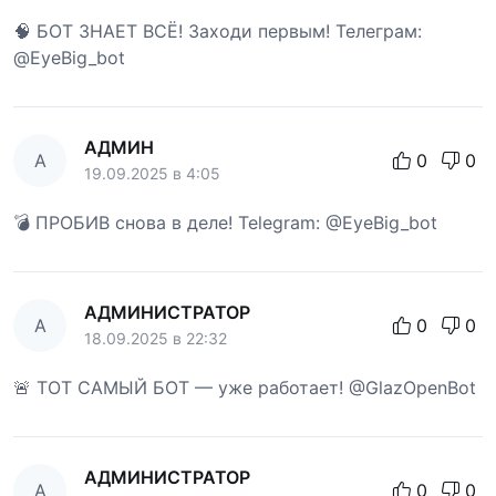
🧠 БОТ ЗНАЕТ ВСЁ! Заходи первым! Телеграм:
@EyeBig_bot
АДМИН
А
0
0
19.09.2025 в 4:05
💣 ПРОБИВ снова в деле! Telegram: @EyeBig_bot
АДМИНИСТРАТОР
А
0
0
18.09.2025 в 22:32
🚨 ТОТ САМЫЙ БОТ — уже работает! @GlazOpenBot
АДМИНИСТРАТОР
А
0
0