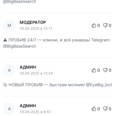
@BigBaseSearch
МОДЕРАТОР
М
0
0
19.09.2025 в 15:11
⚠️ ПРОБИВ 24/7 — кликни, и всё узнаешь! Telegram:
@BigBaseSearch
АДМИН
А
0
0
19.09.2025 в 12:24
🚀 НОВЫЙ ПРОБИВ — быстрее молнии! @EyeBig_bot
АДМИН
А
0
0
19.09.2025 в 6:51