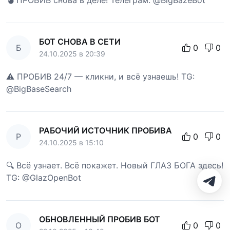
💣 ПРОБИВ снова в деле! Телеграм: @BigBazeBot
БОТ СНОВА В СЕТИ
Б
0
0
24.10.2025 в 20:39
⚠️ ПРОБИВ 24/7 — кликни, и всё узнаешь! TG:
@BigBaseSearch
РАБОЧИЙ ИСТОЧНИК ПРОБИВА
Р
0
0
24.10.2025 в 15:10
🔍 Всё узнает. Всё покажет. Новый ГЛАЗ БОГА здесь!
TG: @GlazOpenBot
ОБНОВЛЕННЫЙ ПРОБИВ БОТ
О
0
0