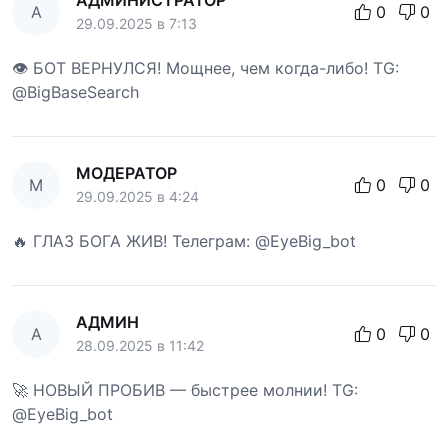
А
0
0
29.09.2025 в 7:13
👁 БОТ ВЕРНУЛСЯ! Мощнее, чем когда-либо! TG:
@BigBaseSearch
МОДЕРАТОР
М
0
0
29.09.2025 в 4:24
🔥 ГЛАЗ БОГА ЖИВ! Телеграм: @EyeBig_bot
АДМИН
А
0
0
28.09.2025 в 11:42
🚀 НОВЫЙ ПРОБИВ — быстрее молнии! TG:
@EyeBig_bot