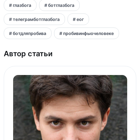
# глазбога
# ботглазбога
# телеграмботглазбога
# еог
# ботдляпробива
# пробивинфыочеловеке
Автор статьи