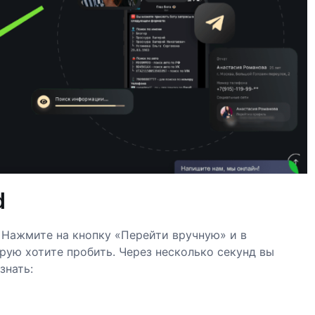
d
. Нажмите на кнопку «Перейти вручную» и в
рую хотите пробить. Через несколько секунд вы
знать: