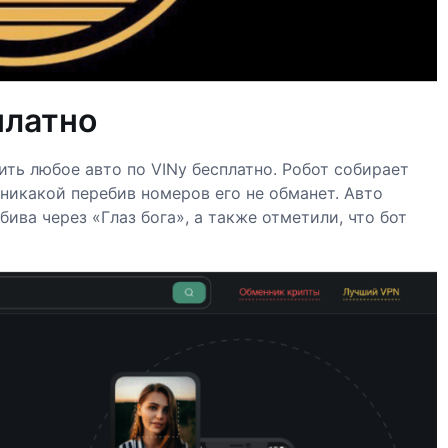
платно
ить любое авто по VINу бесплатно. Робот собирает
никакой перебив номеров его не обманет. Авто
ива через «Глаз бога», а также отметили, что бот