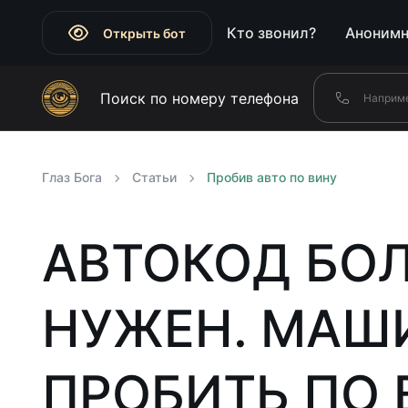
Кто звонил?
Анонимн
Открыть бот
Поиск по номеру телефона
Глаз Бога
Статьи
Пробив авто по вину
АВТОКОД БО
НУЖЕН. МАШ
ПРОБИТЬ ПО 