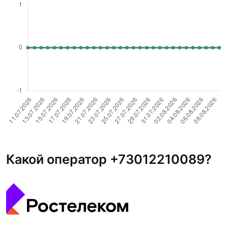
Какой оператор +73012210089?