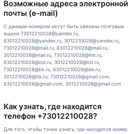
Возможные адреса электронной
почты (e-mail)
С данным номером могут быть связаны почтовые
ящики 73012210028@yandex.ru,
83012210028@yandex.ru, 3012210028@yandex.ru,
73012210028@mail.ru, 83012210028@mail.ru,
3012210028@mail.ru, 73012210028@list.ru,
83012210028@list.ru, 3012210028@list.ru,
73012210028@bk.ru, 83012210028@bk.ru,
3012210028@bk.ru, 73012210028@gmail.com,
83012210028@gmail.com, 3012210028@gmail.com .
Как узнать, где находится
телефон +73012210028?
Для того, чтобы точно узнать, где находится номер