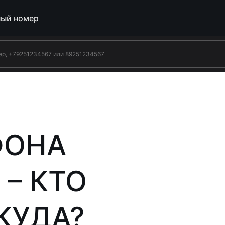
ый номер
ФОНА
 – КТО
КУДА?