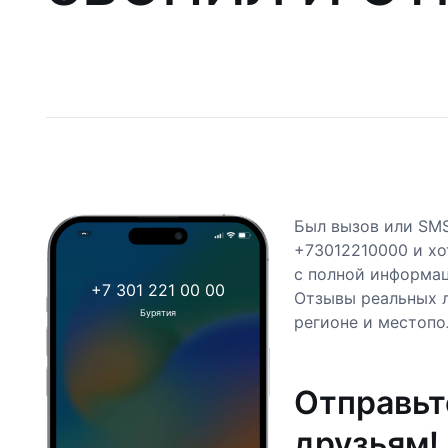
Был вызов или SM
+73012210000 и хо
с полной информац
+7 301 221 00 00
Отзывы реальных 
Бурятия
регионе и местопо
Отправьт
друзьям!