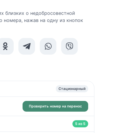
х близких о недобросовестной
о номера, нажав на одну из кнопок
Стационарный
Проверить
номер на перенос
5 из 5