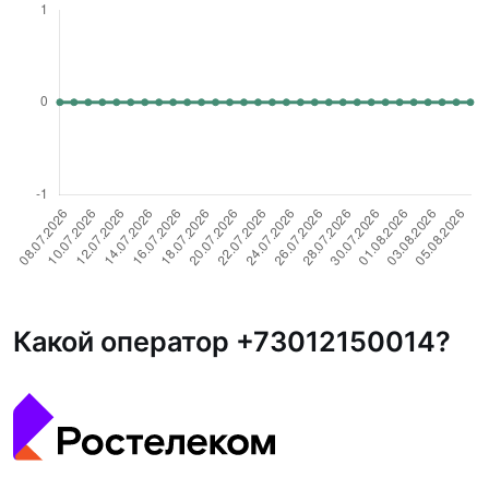
Какой оператор +73012150014?